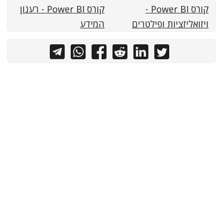
קורס Power BI -
קורס Power BI - רענון
ויזואליזציות ופילטרים
המידע
כל הזכויות שמורות לאיל ברדוגו - תותח אקסל
PaperMod
&
Hugo
Powered by
נגישות ועוגיות
|
תגיות