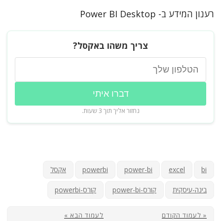
רענון המידע ב- Power BI Desktop
צריך משהו באקסל?
דברו איתי
נחזור אליך תוך 3 שעות.
bi
excel
power-bi
powerbi
אקסל
בינה-עיסקית
קורס-power-bi
קורס-powerbi
« לעמוד הקודם
לעמוד הבא »