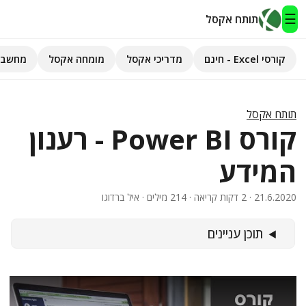
☰
תותח אקסל
קורסי Excel - חינם
מדריכי אקסל
מומחה אקסל
מחשבו
תותח אקסל
קורסי Excel - חינם
תותח אקסל
קורס Power BI - רענון
מדריכי אקסל
המידע
השירותים שלנו
▾
21.6.2020
· 2 דקות קריאה · 214 מילים · איל ברדוגו
מומחה אקסל
תוכן עניינים
מחשבוני אקסל
פיתוח אפליקציות
חיפוש