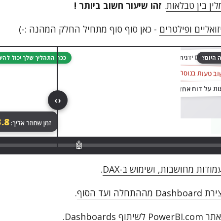
לין בין טבלאות
.
זהו שיעור חשוב ביותר !
זואליים ופילטרים
- כאן סוף סוף מתחיל החלק המהנה :-)
גררו לגלות
ם נתונים ידנית מקובץ לקובץ…
 היום?
ככה התהליך שלך יכול לה
וב טעות בנוסחה
‹ ›
.8
זמן שחוזר אליך:
🤖
ודות מחושבות, ושימוש ב-DAX
.
התחלה ועד הסוף
.
תוף Dashboards
.