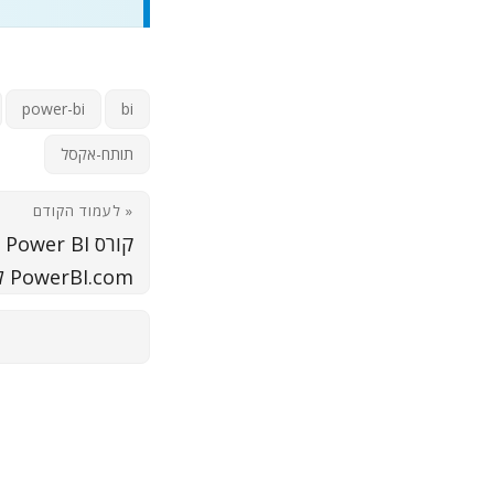
power-bi
bi
תותח-אקסל
« לעמוד הקודם
קו
PowerBI.com לשיתוף Dashboards