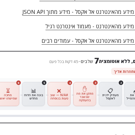
דע מהאינטרנט אל אקסל - מידע מתוך JSON API
ידע מהאינטרנט - מעמוד אינטרנט רגיל
ידע מהאינטרנט אל אקסל - עמודים רבים
7
, ללא אוטומציה
שלבים
~45 דקות בכל פעם
6
5
4
3
2
✋
⏳
📊
❌
📋
מתקן את מה
 את
מעתיק ידנית
#N/A — שוב
בונה את הדוח
מחכה
שנשבר
המייל
לאקסל
טעות בנוסחה
מחדש
שמישהו יאשר
בהעתקה