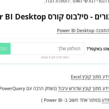
לגמרי לגולשי האתר. לתועלת הכלל.
סילבוס קורס Power BI Desktop
Power BI Deskt
הו באקסל?
דברו
נחזור אליך תוך 3 שעות.
 מתוך קובץ Excel
דע מתוך קובץ שדורש עיבוד
(נשחק הרבה עם PowerQuery, יהיה מעניין !)
ידע
(כפתור אחד חשוב ב- Power BI )