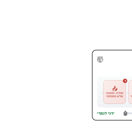
🤯
7
📤
שולח, ומקווה
שלא פספסתי
🤖
ידני לגמרי