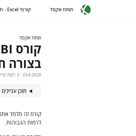
תותח אקסל
קורסי Excel - חינם
תותח אקסל
בצורה ח
23.6.2020
· 3 דקות קריאה · 435 מילים · איל ברדוגו
תוכן עניינים
לרמות הגבוהות.