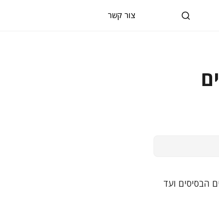
צור קשר
נים
נת Power BI Desktop של Excel. מהדברים הבסיסים ועד