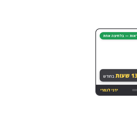
יראות — בלחיצה אחת
13
שעות
בחודש
ידני לגמרי