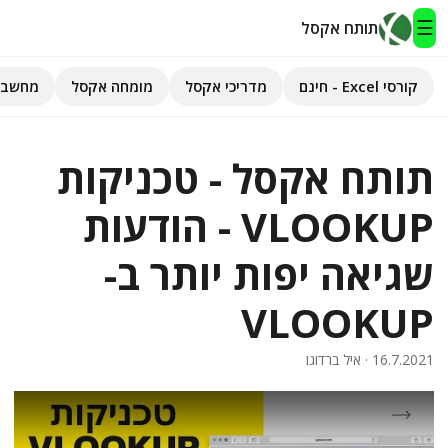
☰
תותח אקסל
קורסי Excel - חינם
מדריכי אקסל
מומחה אקסל
מחשבו
תותח אקסל
תותח אקסל - טכניקות
קורסי Excel - חינם
VLOOKUP - הודעות
מדריכי אקסל
שגיאה יפות יותר ב-
השירותים שלנו
▾
VLOOKUP
מומחה אקסל
מחשבוני אקסל
16.7.2021
· איל ברדוגו
פיתוח אפליקציות
חיפוש