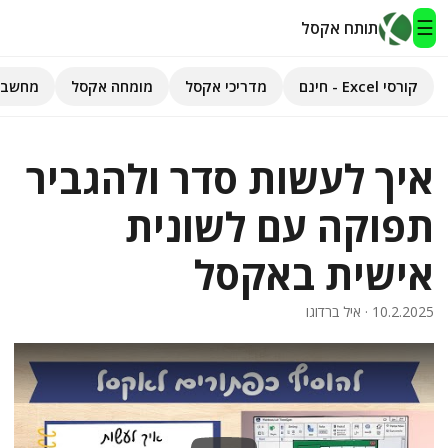
☰
תותח אקסל
קורסי Excel - חינם
מדריכי אקסל
מומחה אקסל
מחשבו
תותח אקסל
איך לעשות סדר ולהגביר
קורסי Excel - חינם
תפוקה עם לשונית
מדריכי אקסל
אישית באקסל
השירותים שלנו
▾
10.2.2025
· איל ברדוגו
מומחה אקסל
מחשבוני אקסל
פיתוח אפליקציות
חיפוש