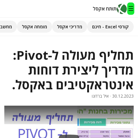
☰
תותח אקסל
קורסי Excel - חינם
מדריכי אקסל
מומחה אקסל
מחשבו
תותח אקסל
תחליף מעולה ל-Pivot:
קורסי Excel - חינם
מדריך ליצירת דוחות
מדריכי אקסל
אינטראקטיבים באקסל.
השירותים שלנו
▾
30.12.2023
· איל ברדוגו
מומחה אקסל
מחשבוני אקסל
פיתוח אפליקציות
חיפוש