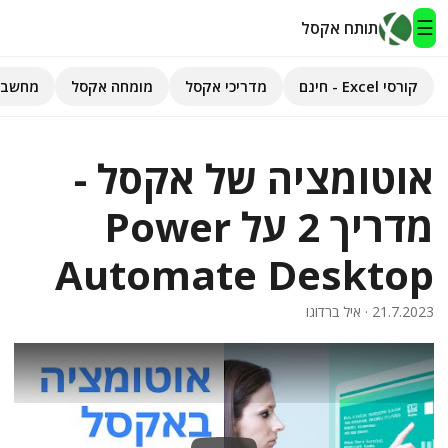
☰
תותח אקסל
קורסי Excel - חינם
מדריכי אקסל
מומחה אקסל
מחשבו
תותח אקסל
אוטומציה של אקסל -
קורסי Excel - חינם
מדריך 2 על Power
מדריכי אקסל
Automate Desktop
השירותים שלנו
▾
21.7.2023
· איל ברדוגו
מומחה אקסל
מחשבוני אקסל
פיתוח אפליקציות
חיפוש