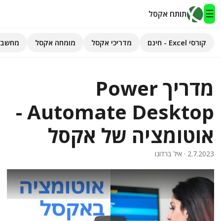
☰
תותח אקסל
קורסי Excel - חינם
מדריכי אקסל
מומחה אקסל
מחשבו
תותח אקסל
מדריך Power
קורסי Excel - חינם
Automate Desktop -
מדריכי אקסל
אוטומציה של אקסל
השירותים שלנו
▾
2.7.2023
· איל ברדוגו
מומחה אקסל
מחשבוני אקסל
פיתוח אפליקציות
חיפוש