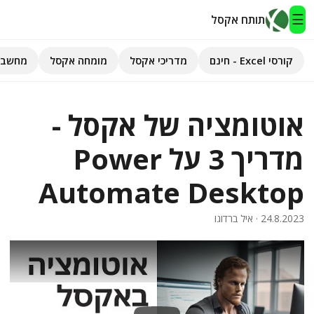
☰
תותח אקסל
קורסי Excel - חינם
מדריכי אקסל
מומחה אקסל
מחשבו
תותח אקסל
אוטומציה של אקסל -
קורסי Excel - חינם
מדריך 3 על Power
מדריכי אקסל
Automate Desktop
השירותים שלנו
▾
24.8.2023
· איל ברדוגו
מומחה אקסל
מחשבוני אקסל
פיתוח אפליקציות
חיפוש