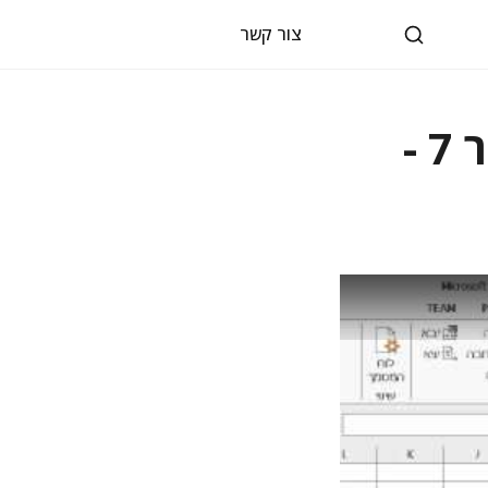
צור קשר
קורס מאקרו VBA עם Excel - שיעור 7 -