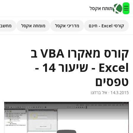
☰
תותח אקסל
קורסי Excel - חינם
מדריכי אקסל
מומחה אקסל
מחשבו
תותח אקסל
קורס מאקרו VBA ב
קורסי Excel - חינם
Excel - שיעור 14 -
מדריכי אקסל
טפסים
השירותים שלנו
▾
14.3.2015
· איל ברדוגו
מומחה אקסל
מחשבוני אקסל
פיתוח אפליקציות
חיפוש