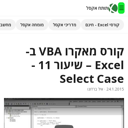
☰
תותח אקסל
קורסי Excel - חינם
מדריכי אקסל
מומחה אקסל
מחשבו
תותח אקסל
קורס מאקרו VBA ב-
קורסי Excel - חינם
Excel – שיעור 11 -
מדריכי אקסל
Select Case
השירותים שלנו
▾
24.1.2015
· איל ברדוגו
מומחה אקסל
מחשבוני אקסל
פיתוח אפליקציות
חיפוש