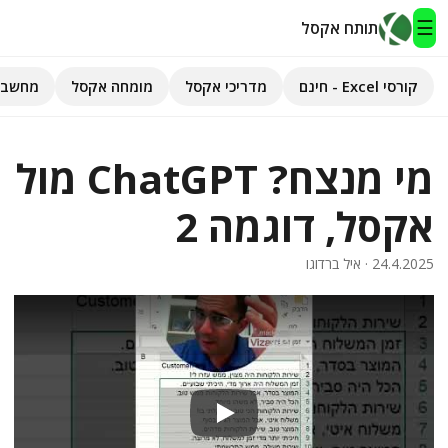
☰
תותח אקסל
קורסי Excel - חינם
מדריכי אקסל
מומחה אקסל
מחשבו
תותח אקסל
מי מנצח? ChatGPT מול
קורסי Excel - חינם
אקסל, דוגמה 2
מדריכי אקסל
24.4.2025
· איל ברדוגו
השירותים שלנו
▾
מומחה אקסל
מחשבוני אקסל
פיתוח אפליקציות
Play
חיפוש