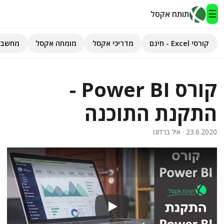
☰
תותח אקסל
קורסי Excel - חינם
מדריכי אקסל
מומחה אקסל
מחשבו
תותח אקסל
קורס Power BI -
קורסי Excel - חינם
התקנת התוכנה
מדריכי אקסל
23.6.2020
· איל ברדוגו
השירותים שלנו
▾
מומחה אקסל
מחשבוני אקסל
פיתוח אפליקציות
Play
חיפוש