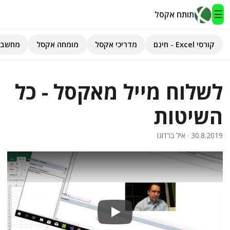
☰
תותח אקסל
קורסי Excel - חינם
מדריכי אקסל
מומחה אקסל
מחשבו
תותח אקסל
לשלוח מייל מאקסל - כל
קורסי Excel - חינם
השיטות
מדריכי אקסל
30.8.2019
· איל ברדוגו
השירותים שלנו
▾
מומחה אקסל
מחשבוני אקסל
פיתוח אפליקציות
Play
חיפוש