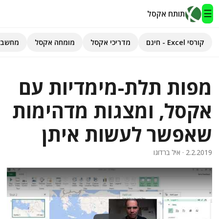
☰
תותח אקסל
קורסי Excel - חינם
מדריכי אקסל
מומחה אקסל
מחשבו
תותח אקסל
מפות תלת-מימדיות עם
קורסי Excel - חינם
אקסל, ומצגות מדהימות
מדריכי אקסל
שאפשר לעשות איתן
השירותים שלנו
▾
2.2.2019
· איל ברדוגו
מומחה אקסל
מחשבוני אקסל
פיתוח אפליקציות
חיפוש