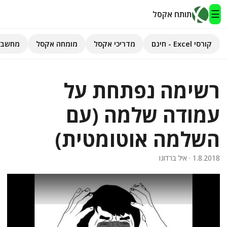
☰
תותח אקסל
קורסי Excel - חינם
מדריכי אקסל
מומחה אקסל
מחשבו
תותח אקסל
רשימה נפתחת על
קורסי Excel - חינם
עמודה שלמה (עם
מדריכי אקסל
השלמה אוטומטית)
השירותים שלנו
▾
1.8.2018
· איל ברדוגו
מומחה אקסל
מחשבוני אקסל
פיתוח אפליקציות
חיפוש