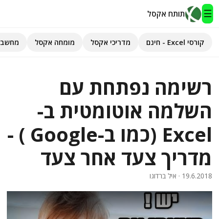
☰
תותח אקסל
קורסי Excel - חינם
מדריכי אקסל
מומחה אקסל
מחשבו
תותח אקסל
רשימה נפתחת עם
קורסי Excel - חינם
השלמה אוטומטית ב-
מדריכי אקסל
Excel (כמו ב-Google ) -
השירותים שלנו
▾
מדריך צעד אחר צעד
מומחה אקסל
מחשבוני אקסל
19.6.2018
· איל ברדוגו
פיתוח אפליקציות
חיפוש