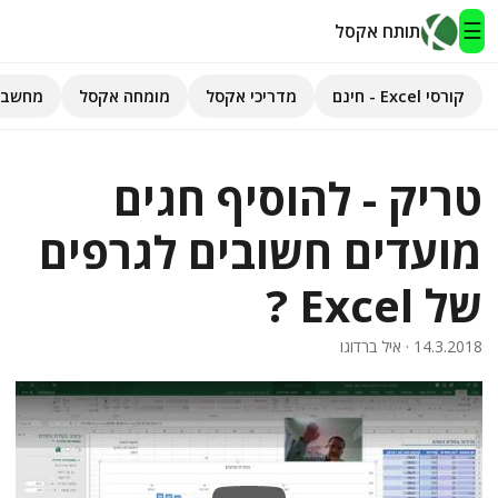
☰
תותח אקסל
קורסי Excel - חינם
מדריכי אקסל
מומחה אקסל
מחשבו
תותח אקסל
טריק - להוסיף חגים
קורסי Excel - חינם
מועדים חשובים לגרפים
מדריכי אקסל
של Excel ?
השירותים שלנו
▾
14.3.2018
· איל ברדוגו
מומחה אקסל
מחשבוני אקסל
פיתוח אפליקציות
חיפוש