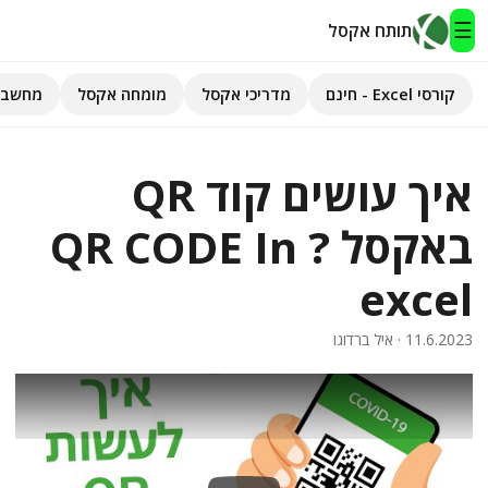
☰
תותח אקסל
קורסי Excel - חינם
מדריכי אקסל
מומחה אקסל
מחשבו
תותח אקסל
איך עושים קוד QR
קורסי Excel - חינם
באקסל ? QR CODE In
מדריכי אקסל
excel
השירותים שלנו
▾
11.6.2023
· איל ברדוגו
מומחה אקסל
מחשבוני אקסל
פיתוח אפליקציות
חיפוש