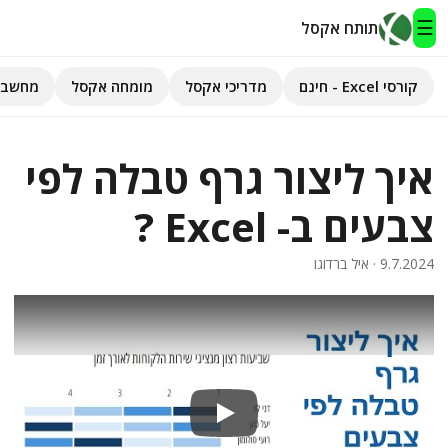
☰
תותח אקסל
קורסי Excel - חינם
מדריכי אקסל
מומחה אקסל
מחשבו
תותח אקסל
איך ליצור גרף טבלה לפי
קורסי Excel - חינם
צבעים ב- Excel ?
מדריכי אקסל
9.7.2024
· איל ברדוגו
השירותים שלנו
▾
מומחה אקסל
מחשבוני אקסל
פיתוח אפליקציות
Play
חיפוש