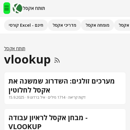
☰
תותח אקסל
אקסל
מומחה אקסל
מדריכי אקסל
קורסי Excel - חינם
תותח אקסל
קורסי Excel - חינם
תותח אקסל
vlookup
מדריכי אקסל
השירותים שלנו
▾
מערכים זולגים: השדרוג שמשנה את
אקסל לחלוטין
מומחה אקסל
· 9 דקות קריאה · 1714 מילים · איל ברדוגו
15.9.2025
מחשבוני אקסל
מבחן אקסל לראיון עבודה -
פיתוח אפליקציות
VLOOKUP
חיפוש