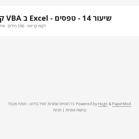
קורס מאקרו VBA ב Excel - שיעור 14 - טפסים
· 3 דקות קריאה · 596 מילים · איל ברדוגו
PaperMod
&
Hugo
Powered by
כל הזכויות שמורות לאיל ברדוגו - תותח אקסל
נגישות ועוגיות
|
תגיות