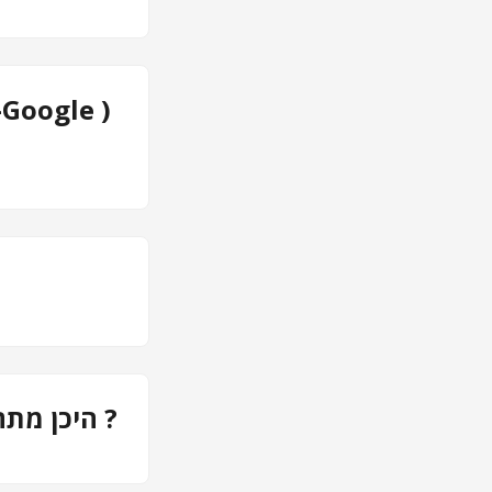
תוספת לשיעור 13 VBA - היכן מתחבאות פונקציות המאקרו שלי ?