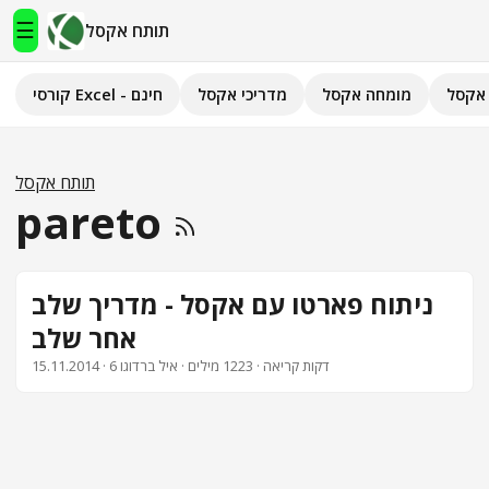
☰
תותח אקסל
אקסל
מומחה אקסל
מדריכי אקסל
קורסי Excel - חינם
תותח אקסל
קורסי Excel - חינם
תותח אקסל
pareto
מדריכי אקסל
השירותים שלנו
▾
ניתוח פארטו עם אקסל - מדריך שלב
אחר שלב
מומחה אקסל
· 6 דקות קריאה · 1223 מילים · איל ברדוגו
15.11.2014
מחשבוני אקסל
פיתוח אפליקציות
חיפוש