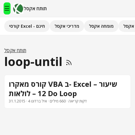
☰
תותח אקסל
אקסל
מומחה אקסל
מדריכי אקסל
קורסי Excel - חינם
תותח אקסל
קורסי Excel - חינם
תותח אקסל
loop-until
מדריכי אקסל
השירותים שלנו
▾
קורס מאקרו VBA ב- Excel – שיעור
12 – לולאות Do Loop
מומחה אקסל
· 4 דקות קריאה · 660 מילים · איל ברדוגו
31.1.2015
מחשבוני אקסל
פיתוח אפליקציות
חיפוש