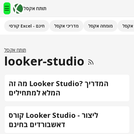
☰
תותח אקסל
אקסל
מומחה אקסל
מדריכי אקסל
קורסי Excel - חינם
תותח אקסל
קורסי Excel - חינם
תותח אקסל
looker-studio
מדריכי אקסל
השירותים שלנו
▾
מה זה Looker Studio? המדריך
המלא למתחילים
מומחה אקסל
מחשבוני אקסל
קורס Looker Studio - ליצור
פיתוח אפליקציות
דאשבורדים בחינם
חיפוש