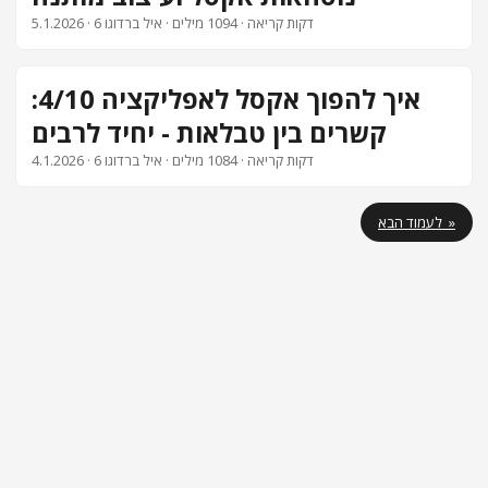
· 6 דקות קריאה · 1094 מילים · איל ברדוגו
5.1.2026
איך להפוך אקסל לאפליקציה 4/10:
קשרים בין טבלאות - יחיד לרבים
· 6 דקות קריאה · 1084 מילים · איל ברדוגו
4.1.2026
לעמוד הבא »
PaperMod
&
Hugo
Powered by
כל הזכויות שמורות לאיל ברדוגו - תותח אקסל
נגישות ועוגיות
|
תגיות