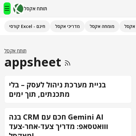
☰
תותח אקסל
אקסל
מומחה אקסל
מדריכי אקסל
קורסי Excel - חינם
תותח אקסל
קורסי Excel - חינם
תותח אקסל
appsheet
מדריכי אקסל
השירותים שלנו
▾
בניית מערכת ניהול לעסק – בלי
מתכנתים, תוך ימים
מומחה אקסל
מחשבוני אקסל
בנה CRM חכם עם Gemini AI
פיתוח אפליקציות
ווואטסאפ: מדריך צעד-אחר-צעד
חיפוש
מאקסל!