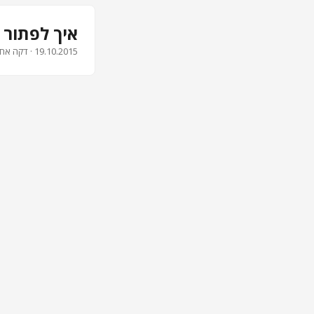
איך לפתור 
19.10.2015
· דקה אחת · 137 מילים · א