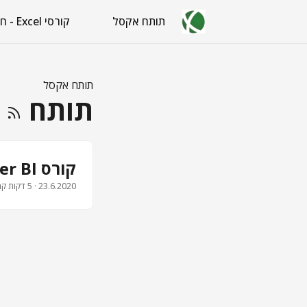
תותח אקסל
קורסי Excel - חינם
תותח אקסל
תותח
קורס Power BI - התקנת התוכנה
23.6.2020
· 5 דקות קריאה · 1003 מילים · איל ברדוגו