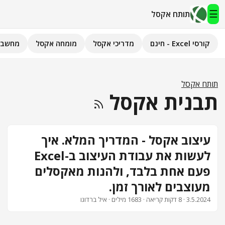
☰
תותח אקסל
קורסי Excel - חינם
מדריכי אקסל
מומחה אקסל
מחשבו
תותח אקסל
קורסי Excel - חינם
תותח אקסל
תבנית אקסל
מדריכי אקסל
השירותים שלנו
▾
עיצוב אקסל - המדריך המלא. איך
לעשות את עבודת העיצוב ב-Excel
מומחה אקסל
פעם אחת בלבד, ולהנות מאקסלים
מחשבוני אקסל
מעוצבים לאורך זמן.
3.5.2024
· 8 דקות קריאה · 1683 מילים · איל ברדוגו
פיתוח אפליקציות
חיפוש