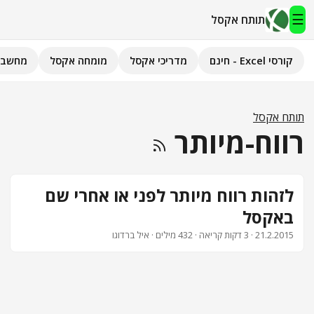
☰
תותח אקסל
קורסי Excel - חינם
מדריכי אקסל
מומחה אקסל
מחשבו
תותח אקסל
קורסי Excel - חינם
תותח אקסל
רווח-מיותר
מדריכי אקסל
השירותים שלנו
▾
לזהות רווח מיותר לפני או אחרי שם
באקסל
מומחה אקסל
21.2.2015
· 3 דקות קריאה · 432 מילים · איל ברדוגו
מחשבוני אקסל
פיתוח אפליקציות
חיפוש