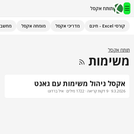
☰
תותח אקסל
קורסי Excel - חינם
מדריכי אקסל
מומחה אקסל
מחשבו
תותח אקסל
קורסי Excel - חינם
תותח אקסל
משימות
מדריכי אקסל
השירותים שלנו
▾
אקסל ניהול משימות עם גאנט
9.3.2026
· 9 דקות קריאה · 1722 מילים · איל ברדוגו
מומחה אקסל
מחשבוני אקסל
פיתוח אפליקציות
חיפוש