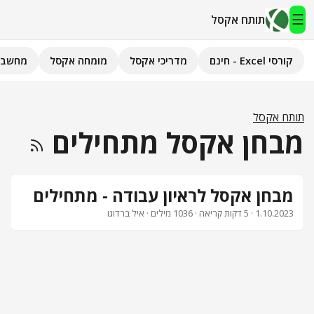
☰
תותח אקסל
קורסי Excel - חינם
מדריכי אקסל
מומחה אקסל
מחשבו
תותח אקסל
קורסי Excel - חינם
תותח אקסל
מבחן אקסל מתחילים
מדריכי אקסל
השירותים שלנו
▾
מבחן אקסל לראיון עבודה - מתחילים
1.10.2023
· 5 דקות קריאה · 1036 מילים · איל ברדוגו
מומחה אקסל
מחשבוני אקסל
פיתוח אפליקציות
חיפוש