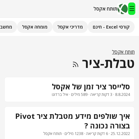
☰
תותח אקסל
קורסי Excel - חינם
מדריכי אקסל
מומחה אקסל
מחשבו
תותח אקסל
קורסי Excel - חינם
תותח אקסל
טבלת-ציר
מדריכי אקסל
השירותים שלנו
▾
סלייסר ציר זמן של אקסל
8.8.2024
· 3 דקות קריאה · 589 מילים · איל ברדוגו
מומחה אקסל
מחשבוני אקסל
איך שולפים מידע מטבלת ציר Pivot
בצורה נכונה ?
פיתוח אפליקציות
25.12.2022
· 6 דקות קריאה · 1238 מילים · תותח אקסל
חיפוש