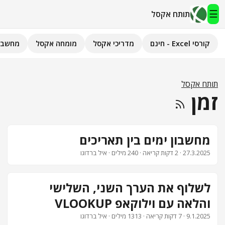
☰
תותח אקסל
קורסי Excel - חינם
מדריכי אקסל
מומחה אקסל
מחשבו
תותח אקסל
קורסי Excel - חינם
תותח אקסל
זמן
מדריכי אקסל
השירותים שלנו
▾
מחשבון ימים בין תאריכים
27.3.2025
· 2 דקות קריאה · 240 מילים · איל ברדוגו
מומחה אקסל
מחשבוני אקסל
לשלוף את הערך השני, השלישי
והלאה עם וילוקאפ VLOOKUP
פיתוח אפליקציות
9.1.2025
· 7 דקות קריאה · 1313 מילים · איל ברדוגו
חיפוש