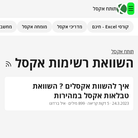
☰
תותח אקסל
קורסי Excel - חינם
מדריכי אקסל
מומחה אקסל
מחשבו
תותח אקסל
קורסי Excel - חינם
תותח אקסל
השוואת רשימות אקסל
מדריכי אקסל
השירותים שלנו
▾
איך להשוות אקסלים ? השוואת
טבלאות אקסל במהירות
מומחה אקסל
24.3.2023
· 5 דקות קריאה · 899 מילים · איל ברדוגו
מחשבוני אקסל
פיתוח אפליקציות
חיפוש