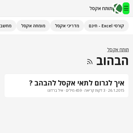
☰
תותח אקסל
קורסי Excel - חינם
מדריכי אקסל
מומחה אקסל
מחשבו
תותח אקסל
קורסי Excel - חינם
תותח אקסל
הבהוב
מדריכי אקסל
השירותים שלנו
▾
איך לגרום לתאי אקסל להבהב ?
26.1.2015
· 3 דקות קריאה · 459 מילים · איל ברדוגו
מומחה אקסל
מחשבוני אקסל
פיתוח אפליקציות
חיפוש