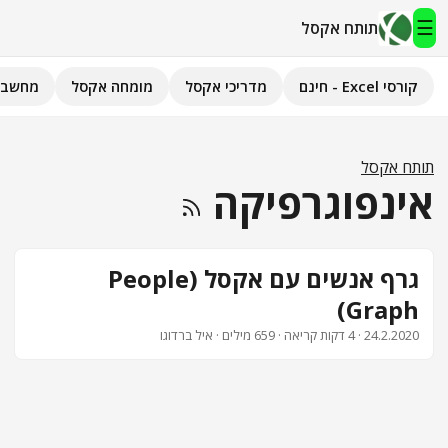
☰
תותח אקסל
קורסי Excel - חינם
מדריכי אקסל
מומחה אקסל
מחשבו
תותח אקסל
קורסי Excel - חינם
תותח אקסל
אינפוגרפיקה
מדריכי אקסל
השירותים שלנו
▾
גרף אנשים עם אקסל (People
Graph)
מומחה אקסל
24.2.2020
· 4 דקות קריאה · 659 מילים · איל ברדוגו
מחשבוני אקסל
פיתוח אפליקציות
חיפוש