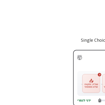
🤯
7
📤
שולח, ומקווה
שלא פספסתי
🤖
ידני לגמרי