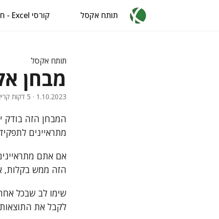
תותח אקסל
קורסי Excel - חינם
תותח אקסל
מבחן אקס
1.10.2023
· 5 דקות קריאה · 1036 מילים · איל ברדוגו
המבחן הזה בודק י
מתראיינים לתפקיד 
אם אתם מתראיינים
הזה ממש בקלות, א
שימו לב שבכל אחת
לקבל את התוצאות 