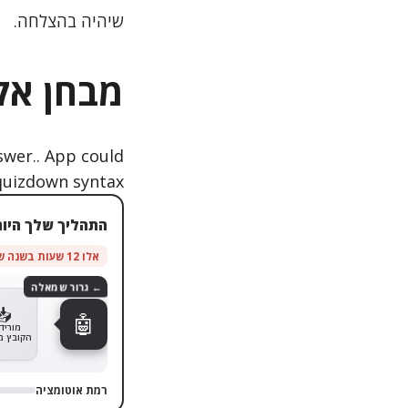
שיהיה בהצלחה.
מבחן אק
התהליך שלך היום
אלו 12 שעות בשנה שחוזרות אליך
← גרור שמאלה
1
📥
🤖
מוריד
הקובץ מ
רמת אוטומציה