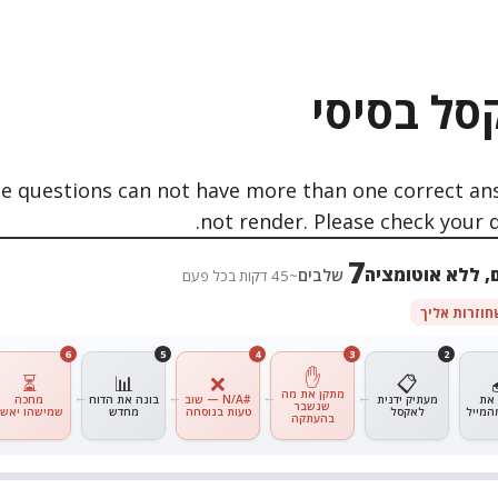
סל בסיסי
7
, ללא אוטומציה
שלבים
~45 דקות בכל פעם
6
5
4
3
2
✋
⏳
📊
❌
📋
מתקן את מה
 את
מעתיק ידנית
#N/A — שוב
בונה את הדוח
מחכה
שנשבר
המייל
לאקסל
טעות בנוסחה
מחדש
שמישהו יאשר
בהעתקה