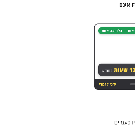
במקום המסומן, אך הערכים בעמודה F אינם
יראות — בלחיצה אחת
13
שעות
בחודש
ידני לגמרי
ו פעמיים