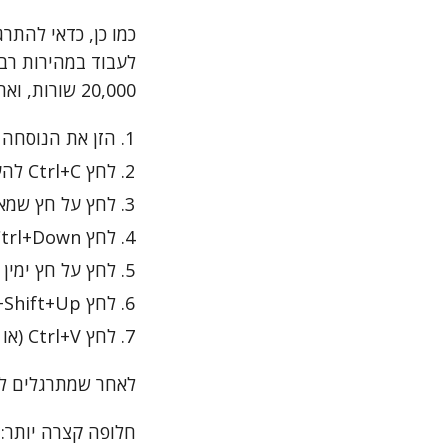
20,000 שורות, ואתה רוצה ליצור נוסחה לעמודה F:
הזן את הנוסחה בת
לחץ Ctrl+C להעתקת הנוסחה.
לחץ על חץ שמאל כ
לחץ Ctrl+Down — הסמן ינוע כל הדרך למטה עד לתא הריק הראשון, במקרה זה E20000.
לחץ על חץ ימין כדי 
לחץ Ctrl+Shift+Up — כך תסמן את הטווח F1:F20000.
לחץ Ctrl+V (או פשוט Enter) כדי למלא את התאים בנוסחה.
לאחר שמתרגלים לפ