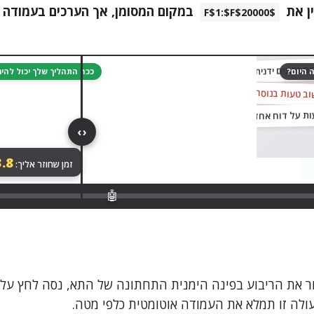
ין את
$F$1:$F$20000
גררו לגלות
ם נתונים ידנית מקובץ לקובץ…
 היום?
ככה התהליך שלך יכול לה
וב טעות בנוסחה
‹ ›
.8
זמן שחוזר אליך:
🤖
ר את הריבוע בפינה הימנית התחתונה של התא, נסה לחץ עלי