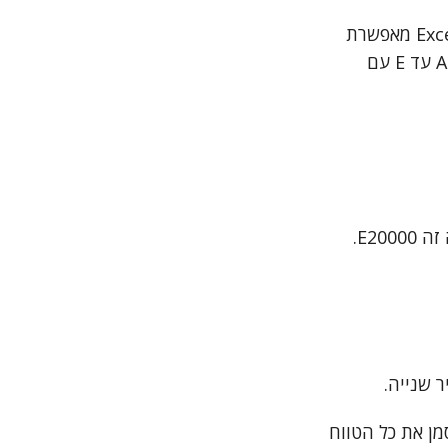
כמו כן, כדאי להתרגל לשימוש במקשי Ctrl ו-Shift. עבודה עם קיצורי מקלדת ב-Excel מאפשרת
לעבוד במהירות רבה. להלן דוגמה שלב אחר שלב: נניח שיש לך נתונים בעמודות A עד E עם
 שנייה.
תקת הנוסחה מ-F1, לחץ Ctrl+Shift+Down כדי לסמן את כל הטווח