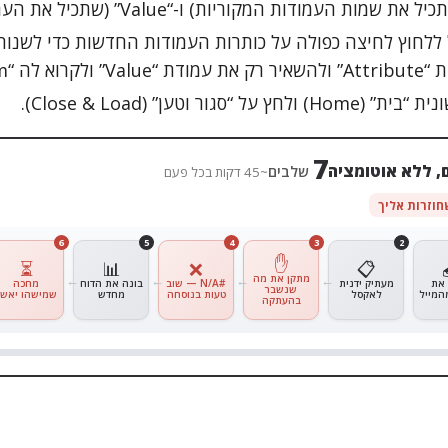
ל ללחוץ לחיצה כפולה על כותרות העמודות החדשות כדי לשנות
 לה “Item”).
ל “סגור וטען” (Close & Load).
6
, ללא אוטומציה
שלבים
~39 דקות בכל פעם
 שמאלה
6
5
4
3
2
✋
⏳
📊
❌
📋
מתקן את מה
מעתיק ידנית
#N/A — שוב
בונה את הדוח
מחכה
שנשבר
לאקסל
טעות בנוסחה
מחדש
שמישהו יאשר
בהעתקה
🤖