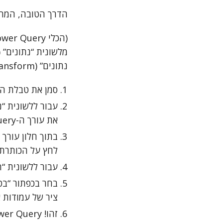
הדרך הטובה, המהירה 
נתונים” (Get & Transform)).
סמן את טבלת הנ
את עורך ה-Power Query.
לחץ על הכותרת של 
עבור ללשונית “המר” (orm
ציר של עמודות אחרות” ( Columns