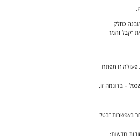
מי של מיקרוסופט לאקסל 2010/2013, והוא מובנה כחלק
3, תחת הקבוצה שנקראת “קבל והמר
ללשונית “נתונים” (Data) ובחר “מטבלה/מטווח” (From Table/Range). פעולה זו תפתח
רצונך לשכפל – בדוגמה זו,
ייפתח תפריט קטן – בחר באפשרות “בטל
דות (Item 1, Item 2…) לשתי עמודות חדשות: