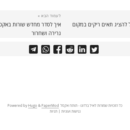
לעמוד הבא »
 להציג תאים ריקים במקום
איך לסדר מחדש שורות באקס
גרירה ושחרור
כל הזכויות שמורות לאיל ברדוגו - תותח אקסל
PaperMod
&
Hugo
Powered by
נגישות ועוגיות
|
תגיות