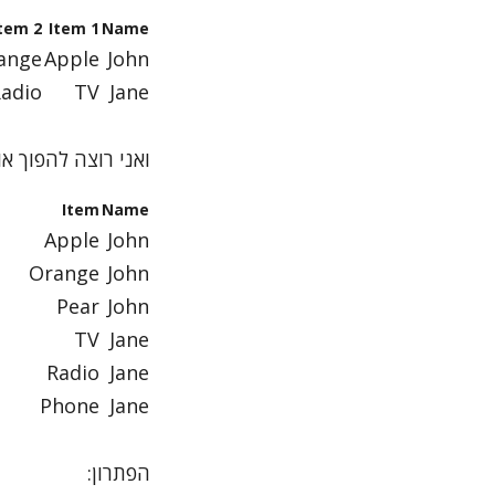
tem 2
Item 1
Name
ange
Apple
John
adio
TV
Jane
ואני רוצה להפוך 
Item
Name
Apple
John
Orange
John
Pear
John
TV
Jane
Radio
Jane
Phone
Jane
הפתרון: