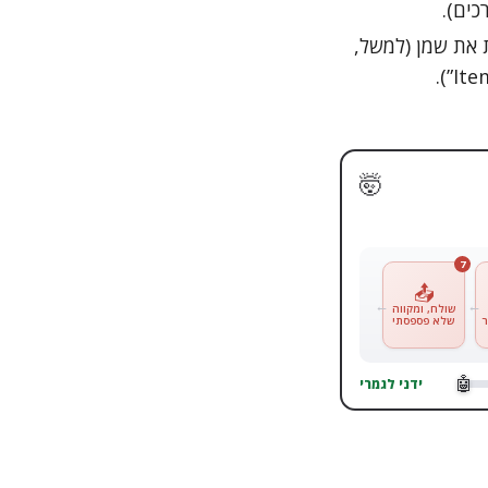
 את שמן (למשל,
🤯
7
📤
שולח, ומקווה
שלא פספסתי
ידני לגמרי