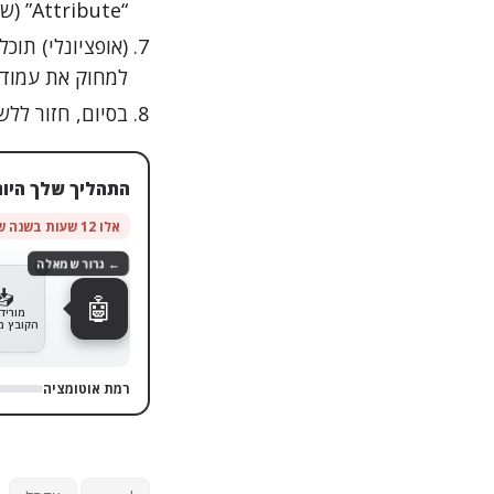
“Attribute” (שתכיל את שמות העמודות המקוריות) ו-“Value” (שתכיל את הערכים).
(אופציונלי) תוכ
למחוק את עמודת “Attribute” ולהשאיר רק את עמודת “Value” ולקרוא
בסיום, חזור ללשונית “בית” (Home) ולחץ ע
התהליך שלך היום
אלו 12 שעות בשנה שחוזרות אליך
← גרור
🤖
רמת אוטומציה