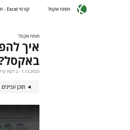
תותח אקסל
קורסי Excel - חינם
תותח אקסל
איך להפ
באקסל?
1.12.2025
· 2 דקות קריאה · 326 מילים · איל ברדוגו
תוכן עניינים