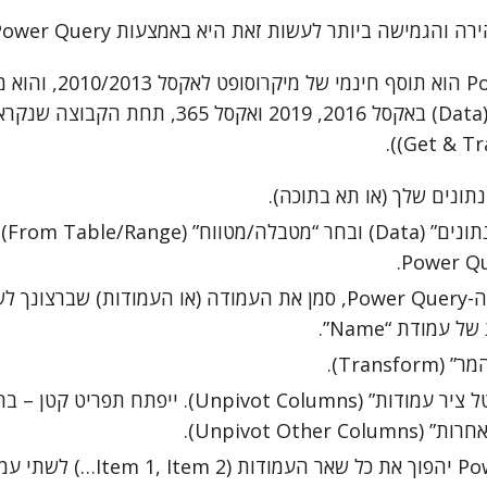
והגמישה ביותר לעשות זאת היא באמצעות Power Query.
(הכלי Power Query הוא תוסף חינ
מלשונית “נתונים” (Data) באקסל 2016, 2019 ואקסל 65
תונים שלך (או תא בתוכה).
עבור 
בתוך חלון עורך ה-Power Query, סמן את העמודה (או העמודות) שב
עמודת “Name”.
Transf).
בחר בכפתור “בטל ציר עמודות” (Unpivot Columns). 
Unpivot Other).
זהו! Power Query יהפוך את כל שאר העמו