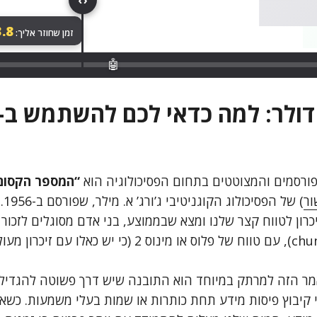
.8
זמן שחוזר אליך:
🤖
רסמים והמצוטטים בתחום הפסיכולוגיה הוא
“המספר הקסום 
ור
) של
(או “חתיכות” – chunks), עם טווח של פלוס או מינוס 2 (כי יש
 הזה למרתק במיוחד הוא התובנה שיש דרך פשוטה להגדיל 
די קיבוץ פיסות מידע תחת כותרות או שמות בעלי משמעות. כשא