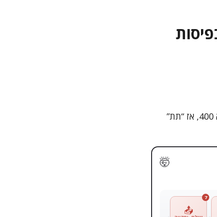
פיסות
אם ניתן לחלקים האלה משמעות – למשל, “חיוג חינם, תת” (כי “ת” בגימטריה היא 400, אז “תת”
🤯
7
📤