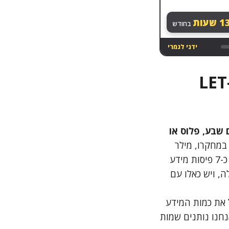
13
שעות
בחודש
ידני לגמרי
טיפ מיליון דולר: למה כדאי לכם להשתמש ב-LET
שבע, פלוס או
 הפסיכולוג הקוגניטיבי ג’ורג’ א. מילר, שפורסם ב-1956. במחקרו, מילר
בחן את קיבולת הזיכרון לטווח קצר שלנו ומצא שבממוצע, בני אדם מסוגלים לזכור כ-7 פיסות מידע
 כאלו עם זיכרון מעולה, ויש כאלו עם
את כמות המידע
נחנו נותנים שמות