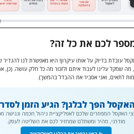
 את
מעתיק ידנית
#N/A — שוב
בונה את הדוח
מחכה
שנשבר
המייל
לאקסל
טעות בנוסחה
מחדש
שמישהו יאשר
בהעתקה
מספר לכם את כל זה?
נוסחה LET באקסל עובדת בדיוק על אותו עיקרון! היא מאפשרת לנו להגד
מה שמקל עלינו לעבוד איתם ולזכור מה כל חלק עושה. (כן, אנ
ות לתאים, ואני אסביר את ההבדל בהמשך).
אקסל הפך לבלגן? הגיע הזמן לסדר.
י האקסל המפוזרים שלכם לאפליקציית ניהול חכמה ונגישה מכל
מודרני, מהיר ומשתלם שמחזיר לכם את השליטה לעסק.
✨ בואו נהפוך את הבלגן לאפליקציה