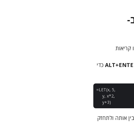
-
ו LET, חשוב שהן יהיו קריאות
ALT+ENTE
כדי
=LET(x, 5,  

     y, x*2,  

ין אותה ולתחזק