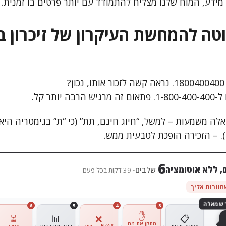
ידע, המוח שלנו מצליח להתמודד עם יותר פרטים בו זמנית.
טה להמחשת העיקרון של זיכרון ב
?
יותר קל.
7
, ללא אוטומציה
שלבים
~45 דקות בכל פעם
6
5
4
3
2
✋
⏳
📊
❌
📋
מתקן את מה