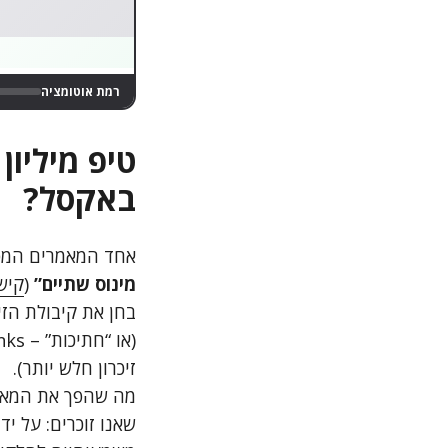
הכול רץ לבד. שקט.
רמת אוטומציה
באקסל?
אחד המאמרים המפו
מינוס שתיים”
(
קיש
זיכרון חלש יותר).
מה שהפך את המאמר
שאנו זוכרים: על י