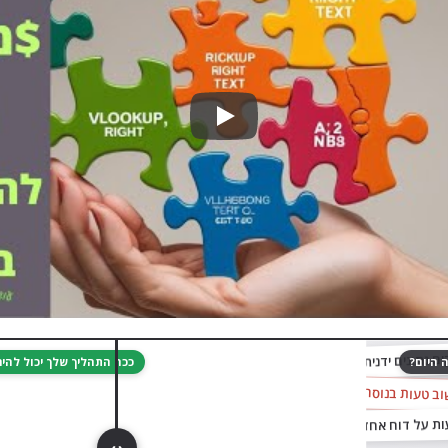
Play
גררו לגלות
ם נתונים ידנית מקובץ לקובץ…
 היום?
ככה התהליך שלך יכול לה
וב טעות בנוסחה
‹ ›