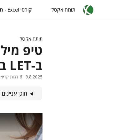
תותח אקסל
קורסי Excel - חינם
תותח אקסל
טיפ מילי
ב-LET באקסל
9.8.2025
· 6 דקות קריאה · 1263 מילים · איל ברדוגו
תוכן עניינים