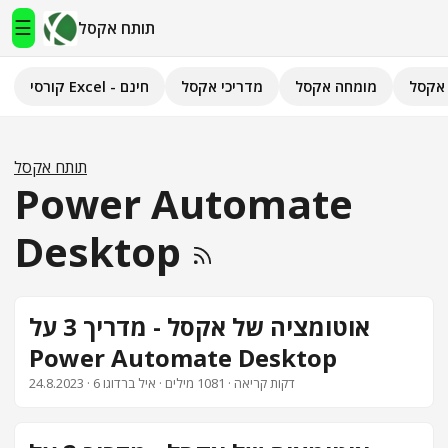
☰
תותח אקסל
אקסל
מומחה אקסל
מדריכי אקסל
קורסי Excel - חינם
תותח אקסל
קורסי Excel - חינם
תותח אקסל
Power Automate
מדריכי אקסל
Desktop
השירותים שלנו
▾
מומחה אקסל
אוטומציה של אקסל - מדריך 3 על
Power Automate Desktop
מחשבוני אקסל
· 6 דקות קריאה · 1081 מילים · איל ברדוגו
24.8.2023
פיתוח אפליקציות
חיפוש