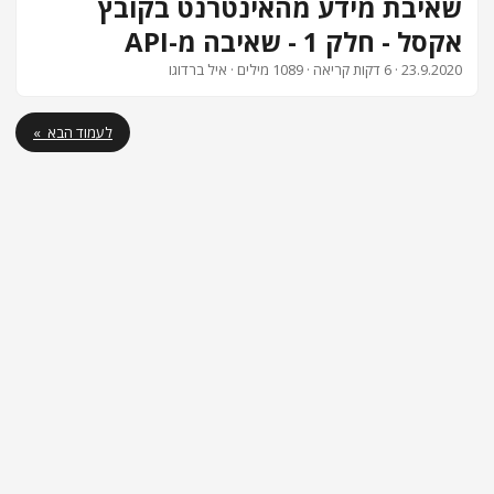
שאיבת מידע מהאינטרנט בקובץ
אקסל - חלק 1 - שאיבה מ-API
23.9.2020
· 6 דקות קריאה · 1089 מילים · איל ברדוגו
לעמוד הבא »
כל הזכויות שמורות לאיל ברדוגו - תותח אקסל
PaperMod
&
Hugo
Powered by
נגישות ועוגיות
|
תגיות