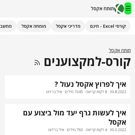
☰
תותח אקסל
קורסי Excel - חינם
מדריכי אקסל
מומחה אקסל
מחשבו
תותח אקסל
קורסי Excel - חינם
תותח אקסל
קורס-למקצוענים
מדריכי אקסל
השירותים שלנו
▾
איך לפרוץ אקסל נעול ?
30.8.2022
· 8 דקות קריאה · 1545 מילים · איל ברדוגו
מומחה אקסל
מחשבוני אקסל
איך לעשות גרף יעד מול ביצוע עם
אקסל
פיתוח אפליקציות
30.3.2022
· 4 דקות קריאה · 763 מילים · איל ברדוגו
חיפוש