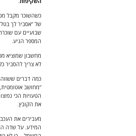
השקיפות
.
כשהשוכר מקבל מספר
של “אסביר לך בטלפו
המספר הגיע.
מחשבון שמוציא מס
לא צריך להסביר כל
כמה דברים ששווה לה
“מחושב אוטומטית, 
הטעויות הכי נפוצ
את הקובץ.
מעבירים את העכבר
המידע. על שדה הת
החשמל – כי לא כו