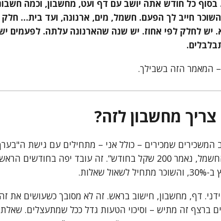
בסוף כל חודש אתה יושב עם דף ועט, מחשבון, וכמה חשבונ
השוכר חייב לך הפעם. חשמל, מים, ארנונה, ועד בית… חלק
 יש לחלק לפי אחוז. יש שנה שהארנונה עלתה. לפעמים יש 
בלבלים.
– המאמר הזה בשבילך.
צריך מחשבון לזה?
וב המשכירים שמכירים – כולל אני – מתחילים עם גישת ה"בערך
משהו כמו 40% מהחשמל, נאמר 200 שקל בחודש”. זה עובד יפה בחודש
ל שאלות.
ידני. דף, מחשבון, חישוב בראש. זה לא מסובך כשעושים את ז
ם ברצף זה מתיש – וסיכוי הטעות גדל ככל שמתעצלים. שאלתי