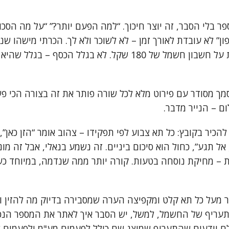
 בלי הסבר, זה יוצר חיכוך. “למה הפעם יותר?” “על מה הסכו
ן” לא עובדת לאורך זמן – לא לשוכר ולא לך. הכרתי מישהו שני
שבועיים עם שוכרת על חשבון חשמל של 180 שקל. לא בגלל הכסף
מך מסודר עם פירוט מלא לכל שורה פותר את זה בצורה הכי פ
ום – הנייר מדבר.
כיר בקובץ: כל תא צבוע לפי תפקידו – צהוב אומר “הזן כאן”, 
אל תגע”, כחול הוא סיכום ביניים. זה נשמע בנאלי, אבל זה מו
ות – מחיקת נוסחה בטעות. קורה יותר ממה שנדמה, במיוחד כ
 מעל כל תא קלט ומקפיצה הערה שמסבירה בדיוק מה להזין ו
עריף של החשמל, למשל, יש הסבר איך לאתר את המספר הנכו
לם יודעים שהתעריף שמוצג שם כולל לפעמים מע"מ ולפעמים ל