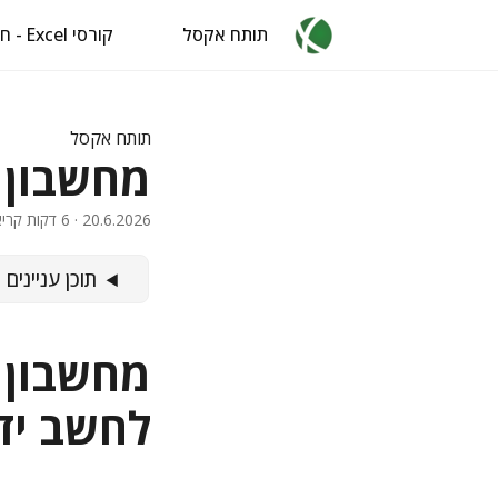
תותח אקסל
קורסי Excel - חינם
תותח אקסל
מחשבון 
20.6.2026
· 6 דקות קריאה · 1097 מילים · איל ברדוגו
תוכן עניינים
מחשבון 
לחשב יד