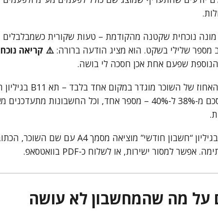
לות.
מונה נוכחית שקטנה מהקודמת – טעות שקורית כשמבלבלים ב
מספר שלילי בשקט. הוא מציג הודעה ברורה:
⚠️ קריאה נוכח
 הנוספת שפעם אחת אכן חסכה לי בושה.
הנקודה המרכזית: האחוז של השוכ
אחד תשנו את ההסכם מ-38% ל-40% – מספר אחד, וכל החשבונות מתעד
ת.
לחיצה על Ctrl+P בגיליון “חשבון חודשי” מוציאה מסמך 
אפשר למסור ישירות, או לשלוח כ-PDF בוואטסאפ.
 על מה שהמחשבון לא עושה