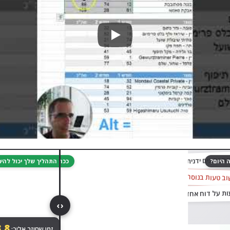
Play
גררו לגלות
ם נתונים ידנית מקובץ לקובץ…
 היום?
ככה התהליך שלך יכול לה
וב טעות בנוסחה
‹ ›
.8
זמן שחוזר אליך: