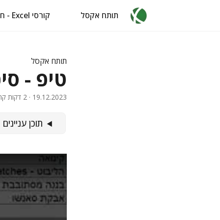
תותח אקסל
קורסי Excel - חינם
תותח אקסל
טיפ - סיכ
19.12.2023
· 2 דקות קריאה · 254 מילים · איל ברדוגו
תוכן עניינים