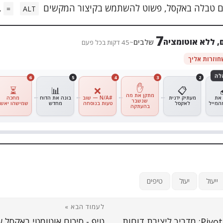
סכם טבלה באקסל, פשוט להשתמש בקיצור המקשים
.
=
ALT
7
, ללא אוטומציה
שלבים
~45 דקות בכל פעם
לה
6
5
4
3
2
✋
⏳
📊
❌
📋
מתקן את מה
מעתיק ידנית
#N/A — שוב
בונה את הדוח
מחכה
שנשבר
לאקסל
טעות בנוסחה
מחדש
שמישהו יאשר
בהעתקה
🤖
ייעול
יעול
טיפים
לעמוד הבא »
תחליף מעולה ל-Pivot: מדריך ליצירת דוחות
טיפ - סיכום אוטומטי באקסל עם LT