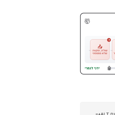
🤯
7
📤
שולח, ומקווה
שלא פספסתי
ידני לגמרי
A+=