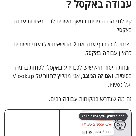
עבודה באקסל ?
צור קשר
קיבלתי הרבה פניות במשך השנים לגבי ראיונות עבודה
באקסל.
רציתי לרכז בדף אחד את 2 הנושאים שלדעתי חשובים
לראיון עבודה באקסל.
הנחת היסוד היא שיש לכם ידע באקסל, לפחות ברמה
בסיסית.
ואם זה המצב,
אני ממליץ לחזור על Vlookup
ועל Pivot.
זה מה שנדרש במקומות עבודה רבים.
גררו לגלות
😌
📋 מעתיקים נתונים ידנית מקובץ לקובץ…
ככה התהליך שלך נראה היום?
🤯
שוב טעות בנוסחה
❌
‎#N/A
כבר 3 שעות על דוח אחד
בוצע ✓