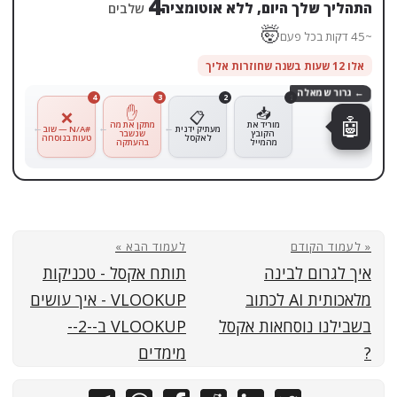
4
התהליך שלך היום, ללא אוטומציה
שלבים
🤯
~45 דקות בכל פעם
אלו 12 שעות בשנה שחוזרות אליך
← גרור שמאלה
4
3
2
1
✋
📥
❌
📋
🤖
מוריד את
מתקן את מה
מעתיק ידנית
#N/A — שוב
הקובץ
שנשבר
לאקסל
טעות בנוסחה
מהמייל
בהעתקה
« לעמוד הקודם
לעמוד הבא »
איך לגרום לבינה
תותח אקסל - טכניקות
מלאכותית AI לכתוב
VLOOKUP - איך עושים
בשבילנו נוסחאות אקסל
VLOOKUP ב--2--
?
מימדים