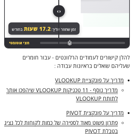
‹ ›
הכול רץ לבד. שקט.
19
שעות
זמן שחוזר אליך:
בחודש
🤖
חצי אוטומטי
להלן קישורים לעמודים הרלוונטים - עבור חומרים
שעליהם שואלים בראיונות עבודה :
מדריך על פונקציית VLOOKUP
מדריך נוסף - 11 טכניקות VLOOKUP שיהפכו אותך
לתותח VLOOKUP
מדריך על פונקצית PIVOT
פתרון פשוט מאוד לספירה של כמות לקוחות לכל נציג
בטבלת PIVOT