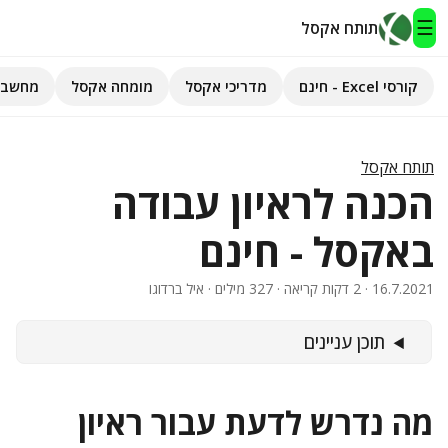
☰
תותח אקסל
קורסי Excel - חינם
מדריכי אקסל
מומחה אקסל
מחשבו
תותח אקסל
קורסי Excel - חינם
תותח אקסל
הכנה לראיון עבודה
מדריכי אקסל
באקסל - חינם
השירותים שלנו
▾
16.7.2021
· 2 דקות קריאה · 327 מילים · איל ברדוגו
מומחה אקסל
תוכן עניינים
מחשבוני אקסל
פיתוח אפליקציות
מה נדרש לדעת עבור ראיון
חיפוש