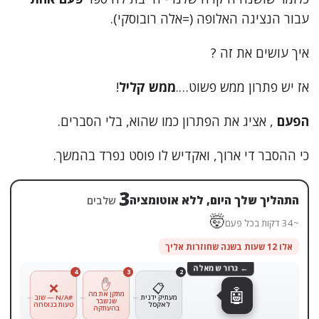
עבור הנציגה האלופה (=אלה רובוסקי).
איך עושים את זה ?
אז יש פתרון ממש פשוט….
ממש קליל
!
הפעם
, אציג את הפתרון כמו שהוא, בלי הסברים.
כי ההסבר די ארוך, ואקדיש לו פוסט נפרד בהמשך.
4
התהליך שלך היום, ללא אוטומציה
שלבים
🤯
~45 דקות בכל פעם
אלו 12 שעות בשנה שחוזרות אליך
← גרור שמאלה
4
3
2
1
✋
📥
❌
📋
🤖
מוריד את
מתקן את מה
מעתיק ידנית
#N/A — שוב
הקובץ
שנשבר
לאקסל
טעות בנוסחה
מהמייל
בהעתקה