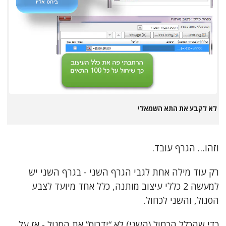
לא לקבע את התא השמאלי
וזהו… הגרף עובד.
רק עוד מילה אחת לגבי הגרף השני - בגרף השני יש
למעשה 2 כללי עיצוב מותנה, כלל אחד מיועד לצבע
הסגול, והשני לכחול.
כדי שהכלל הכחול (השני) לא “ידרוס” את הסגול - אז על