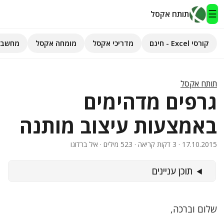
☰
תותח אקסל
קורסי Excel - חינם
מדריכי אקסל
מומחה אקסל
מחשבו
תותח אקסל
קורסי Excel - חינם
תותח אקסל
גרפים מדהימים
מדריכי אקסל
באמצעות עיצוב מותנה
השירותים שלנו
▾
17.10.2015
· 3 דקות קריאה · 523 מילים · איל ברדוגו
מומחה אקסל
תוכן עניינים
מחשבוני אקסל
פיתוח אפליקציות
שלום וברכה,
חיפוש