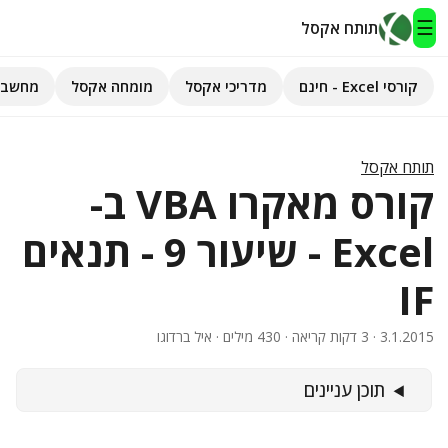
☰
תותח אקסל
קורסי Excel - חינם
מדריכי אקסל
מומחה אקסל
מחשבו
תותח אקסל
קורסי Excel - חינם
תותח אקסל
קורס מאקרו VBA ב-
מדריכי אקסל
Excel - שיעור 9 - תנאים
השירותים שלנו
▾
IF
מומחה אקסל
3.1.2015
· 3 דקות קריאה · 430 מילים · איל ברדוגו
מחשבוני אקסל
תוכן עניינים
פיתוח אפליקציות
חיפוש