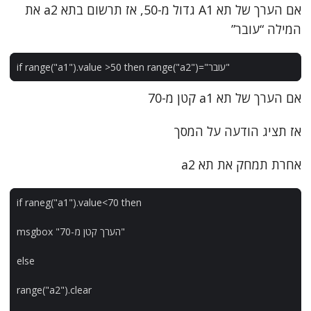
אם הערך של תא A1 גדול מ-50, אז תרשום בתא a2 את
המילה “עובר”
"עובר"
=
)
"a2"
(
range
then
50
>
value
).
"a1"
(
range
if
אם הערך של תא a1 קטן מ-70
אז תציג הודעה על המסך
אחרת תמחק את תא a2
if
raneg
(
"a1"
).
value
<
70
then
"הערך קטן מ-70"
msgbox
else
range
(
"a2"
).
clear