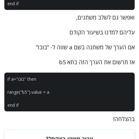
end
if
ואפשר גם לשלב משתנים,
עליהם למדנו בשיעור הקודם
אם הערך של משתנה בשם a שווה ל- “בובו”
אז תרשום את הערך הזה בתא b5
then
"בובו"
=
a
if
range
(
"b5"
).
value
=
a
end
if
בהצלחה!
צריך משהו באקסל?