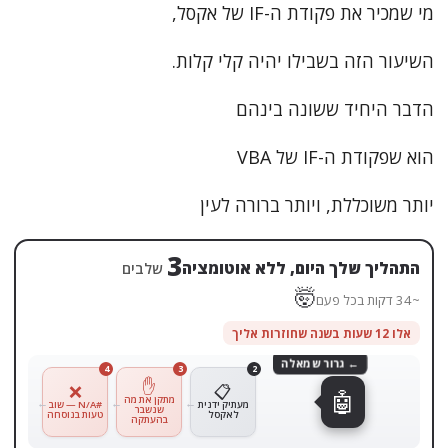
מי שמכיר את פקודת ה-IF של אקסל,
השיעור הזה בשבילו יהיה קלי קלות.
הדבר היחיד ששונה בינהם
הוא שפקודת ה-IF של VBA
יותר משוכללת, ויותר ברורה לעין
4
התהליך שלך היום, ללא אוטומציה
שלבים
🤯
~45 דקות בכל פעם
אלו 12 שעות בשנה שחוזרות אליך
← גרור שמאלה
4
3
2
1
✋
📥
❌
📋
🤖
מוריד את
מתקן את מה
מעתיק ידנית
#N/A — שוב
הקובץ
שנשבר
לאקסל
טעות בנוסחה
מהמייל
בהעתקה