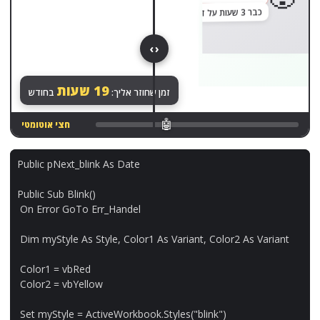
כבר 3 שעות על דוח אחד
בוצע ✓
‹ ›
הכול רץ לבד. שקט.
14.8
שעות
זמן שחוזר אליך:
בחודש
🤖
ידני לגמרי
Public
pNext_blink
As
Date
Public
Sub
Blink
()
On
Error
GoTo
Err_Handel
Dim
myStyle
As
Style
,
Color1
As
Variant
,
Color2
As
Variant
Color1
=
vbRed
Color2
=
vbYellow
Set
myStyle
=
ActiveWorkbook
.
Styles
(
"blink"
)