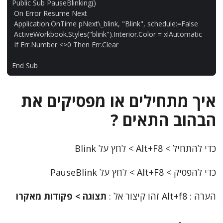
Public
Sub
PauseBlinking
()
On
Error
Resume
Next
Application
.
OnTime
pNext
\
_blink
,
"Blink"
,
schedule
:
=
False
ActiveWorkbook
.
Styles
(
"blink"
).
Interior
.
Color
=
xlAutomatic
If
Err
.
Number
<>
0
Then
Err
.
Clear
End
Sub
איך מתחילים או מפסיקים את
הבהוב התאים ?
כדי להתחיל > Alt+F8 > לחץ על Blink
כדי להפסיק > Alt+F8 > לחץ על PauseBlink
הערה : Alt+f8 זהו קיצור אל :
תצוגה > פקודות מאקרו