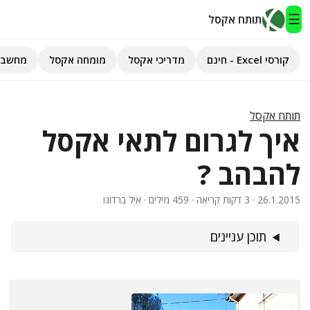
☰
תותח אקסל
קורסי Excel - חינם
מדריכי אקסל
מומחה אקסל
מחשבו
תותח אקסל
קורסי Excel - חינם
תותח אקסל
איך לגרום לתאי אקסל
מדריכי אקסל
להבהב ?
השירותים שלנו
▾
26.1.2015
· 3 דקות קריאה · 459 מילים · איל ברדוגו
מומחה אקסל
תוכן עניינים
מחשבוני אקסל
פיתוח אפליקציות
חיפוש