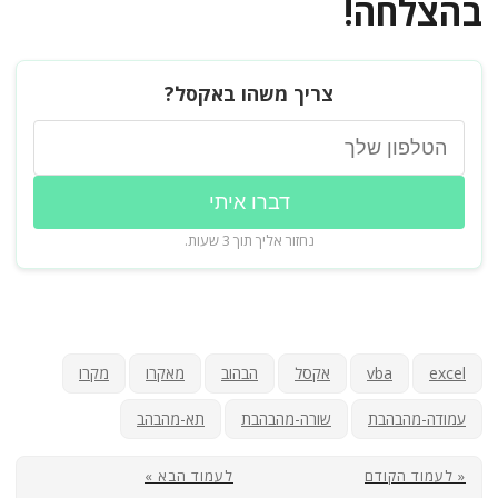
בהצלחה!
צריך משהו באקסל?
דברו איתי
נחזור אליך תוך 3 שעות.
excel
vba
אקסל
הבהוב
מאקרו
מקרו
עמודה-מהבהבת
שורה-מהבהבת
תא-מהבהב
« לעמוד הקודם
לעמוד הבא »