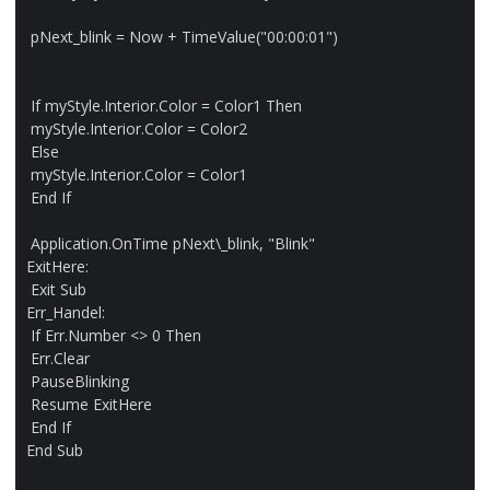
pNext_blink
=
Now
+
TimeValue
(
"00:00:01"
)
If
myStyle
.
Interior
.
Color
=
Color1
Then
myStyle
.
Interior
.
Color
=
Color2
Else
myStyle
.
Interior
.
Color
=
Color1
End
If
Application
.
OnTime
pNext
\
_blink
,
"Blink"
ExitHere
:
Exit
Sub
Err_Handel
:
If
Err
.
Number
<>
0
Then
Err
.
Clear
PauseBlinking
Resume
ExitHere
End
If
End
Sub