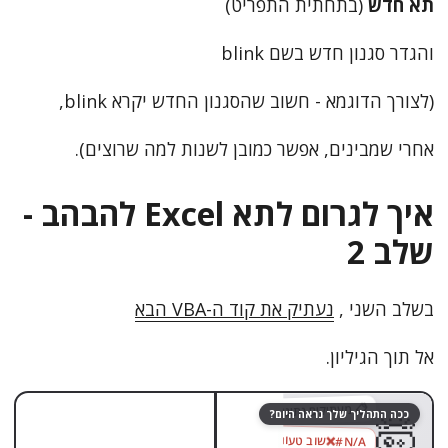
תא חדש
(בתחתית התפריט)
והגדר סגנון חדש בשם blink
(לצורך הדוגמא - חשוב שהסגנון החדש יקרא blink,
אחרי שמבינים, אפשר כמובן לשנות למה שרוצים).
איך לגרום לתא Excel להבהב -
שלב 2
בשלב השני ,
נעתיק את קוד ה-VBA הבא
אל תוך הגיליון.
גררו לגלות
😌
📋 מעתיקים נתונים ידנית מקובץ לקובץ…
ככה התהליך שלך נראה היום?
🤯
שוב טעות בנוסחה
‎#N/A