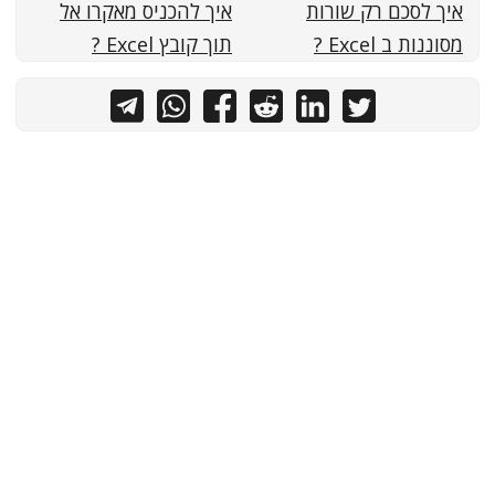
איך לסכם רק שורות
איך להכניס מאקרו אל
מסוננות ב Excel ?
תוך קובץ Excel ?
כל הזכויות שמורות לאיל ברדוגו - תותח אקסל
PaperMod
&
Hugo
Powered by
נגישות ועוגיות
|
תגיות