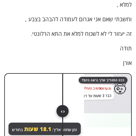
למלא ,
וחשבתי שאם אני אגרום לעמודה להבהב בצבע ,
זה יעזור לי לא לשכוח למלא את התא הרלונטי.
תודה
אורן
גררו לגלות
😌
📋 מעתיקים נתונים ידנית מקובץ לקובץ…
ככה התהליך שלך נראה היום?
🤯
שוב טעות בנוסחה
‎#N/A
כבר 3 שעות על דוח אחד
בוצע ✓
‹ ›
הכול רץ לבד. שקט.
13.8
שעות
זמן שחוזר אליך:
בחודש